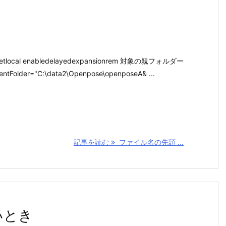
local enabledelayedexpansionrem 対象の親フォルダー
lder="C:\data2\Openpose\openposeA& ...
記事を読む
ファイル名の先頭 ...
いとき