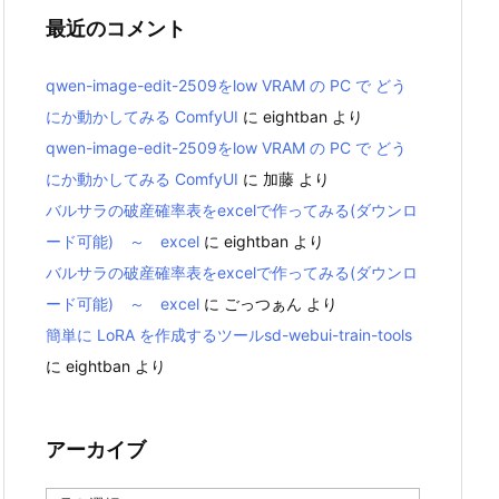
最近のコメント
qwen-image-edit-2509をlow VRAM の PC で どう
にか動かしてみる ComfyUI
に
eightban
より
qwen-image-edit-2509をlow VRAM の PC で どう
にか動かしてみる ComfyUI
に
加藤
より
バルサラの破産確率表をexcelで作ってみる(ダウンロ
ード可能) ～ excel
に
eightban
より
バルサラの破産確率表をexcelで作ってみる(ダウンロ
ード可能) ～ excel
に
ごっつぁん
より
簡単に LoRA を作成するツールsd-webui-train-tools
に
eightban
より
アーカイブ
ア