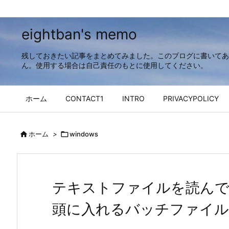
eightban's memo
残しておきたい記事をまとめてみました。このブログに書いてあ
ん。使用する場合は自己責任のもとに使用してください。
ホーム
CONTACT1
INTRO
PRIVACYPOLICY

ホーム
>

windows
テキストファイルを読ん
頭に入れるバッチファイル