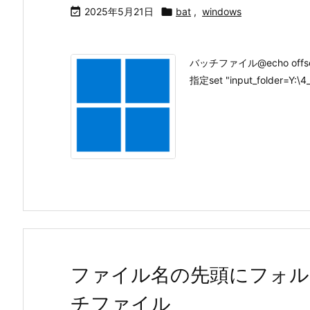

2025年5月21日

bat
,
windows
バッチファイル@echo offset
指定set "input_folder=Y:\4_d
ファイル名の先頭にフォル
チファイル