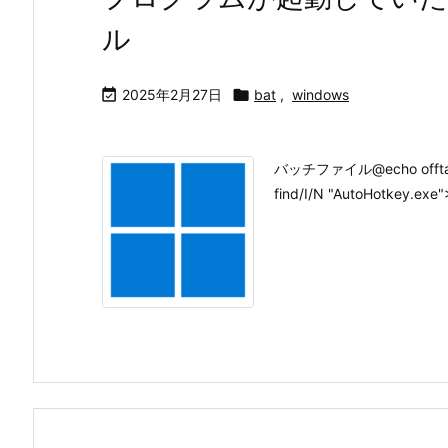
ル

2025年2月27日

bat
,
windows
バッチファイル@echo offtaskl
find/I/N "AutoHotkey.exe"