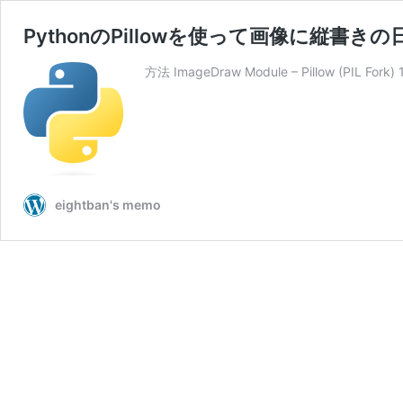
PythonのPillowを使って画像に縦書
方法 ImageDraw Module – Pillow (PIL Fork) 10
eightban's memo