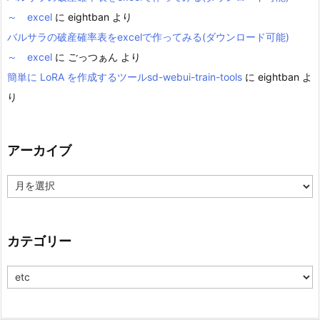
～ excel
に
eightban
より
バルサラの破産確率表をexcelで作ってみる(ダウンロード可能)
～ excel
に
ごっつぁん
より
簡単に LoRA を作成するツールsd-webui-train-tools
に
eightban
よ
り
アーカイブ
ア
ー
カ
イ
ブ
カテゴリー
カ
テ
ゴ
リ