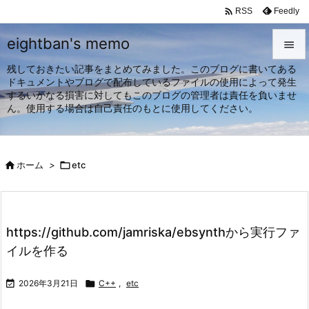

Feedly
RSS
eightban's memo

残しておきたい記事をまとめてみました。このブログに書いてある

ドキュメントやブログで配布しているファイルの使用によって発生
メニュ
するいかなる損害に対してもこのブログの管理者は責任を負いませ

ん。使用する場合は自己責任のもとに使用してください。
サイド

前へ

ホーム
>

etc

次へ

検索
https://github.com/jamriska/ebsynthから実行ファ
イルを作る

2026年3月21日

C++
,
etc