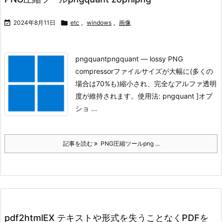

2024年8月11日

etc
,
windows
,
画像
pngquant
pngquant — lossy PNG
compressor
ファイルサイズが大幅に(多くの
場合は70%も)縮小され、完全なアルファ透明
度が維持されます。
使用法: pngquant ]オプ
ショ ...
記事を読む
PNG圧縮ツールpng ...
pdf2htmlEX テキストや形式を失うことなくPDFを