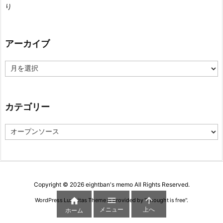
り
アーカイブ
ア
ー
カ
イ
ブ
カテゴリー
カ
テ
ゴ
リ
ー
Copyright ©
2026
eightban's memo
All Rights Reserved.



WordPress Luxeritas Theme is provided by "
Thought is free
".
メニュー
上へ
ホーム