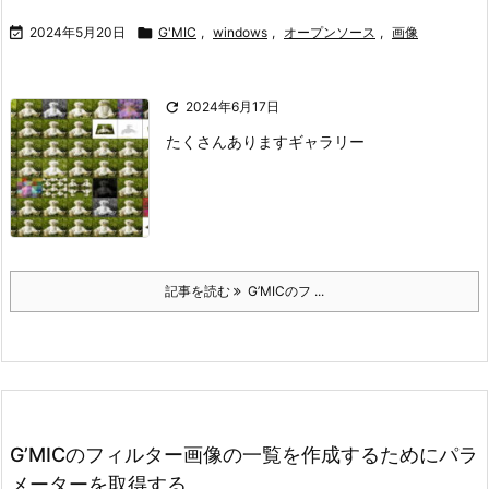

2024年5月20日

G'MIC
,
windows
,
オープンソース
,
画像

2024年6月17日
たくさんあります
ギャラリー
記事を読む
G’MICのフ ...
G’MICのフィルター画像の一覧を作成するためにパラ
メーターを取得する