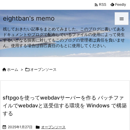

Feedly
RSS
eightban's memo

残しておきたい記事をまとめてみました。このブログに書いてある

ドキュメントやブログで配布しているファイルの使用によって発生
メニュ
するいかなる損害に対してもこのブログの管理者は責任を負いませ

ん。使用する場合は自己責任のもとに使用してください。
サイド

前へ

ホーム
>

オープンソース

次へ

検索
sftpgoを使ってwebdavサーバーを作る バッチファ
イルでwebdavと送受信する環境を Windows で構築
する

2025年1月27日

オープンソース