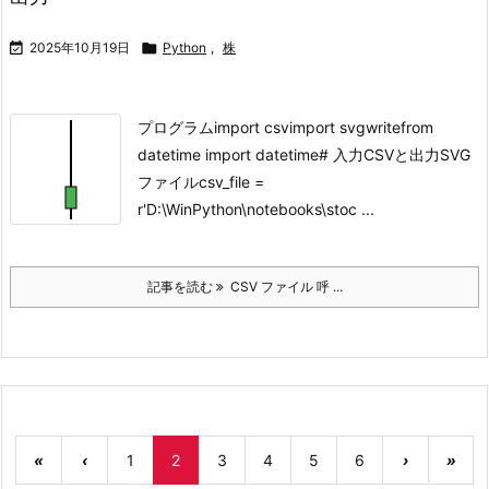

2025年10月19日

Python
,
株
プログラムimport csvimport svgwritefrom
datetime import datetime# 入力CSVと出力SVG
ファイルcsv_file =
r'D:\WinPython\notebooks\stoc ...
記事を読む
CSV ファイル 呼 ...
«
‹
1
2
3
4
5
6
›
»