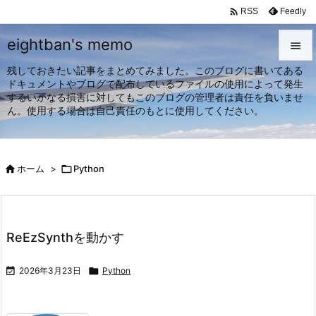

Feedly
RSS
eightban's memo

残しておきたい記事をまとめてみました。このブログに書いてある

ドキュメントやブログで配布しているファイルの使用によって発生
メニュ
するいかなる損害に対してもこのブログの管理者は責任を負いませ

ん。使用する場合は自己責任のもとに使用してください。
サイド

前へ

ホーム
>

Python

次へ

検索
ReEzSynthを動かす

2026年3月23日

Python