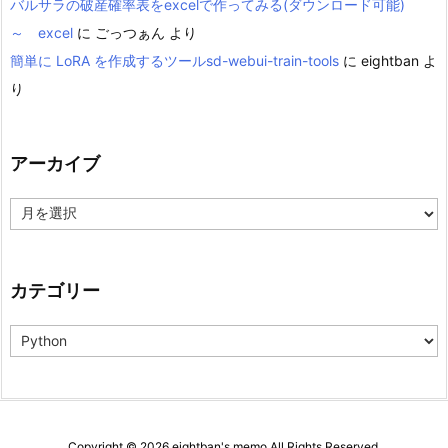
バルサラの破産確率表をexcelで作ってみる(ダウンロード可能)
～ excel
に
ごっつぁん
より
簡単に LoRA を作成するツールsd-webui-train-tools
に
eightban
よ
り
アーカイブ
ア
ー
カ
イ
ブ
カテゴリー
カ
テ
ゴ
リ
ー
Copyright ©
2026
eightban's memo
All Rights Reserved.