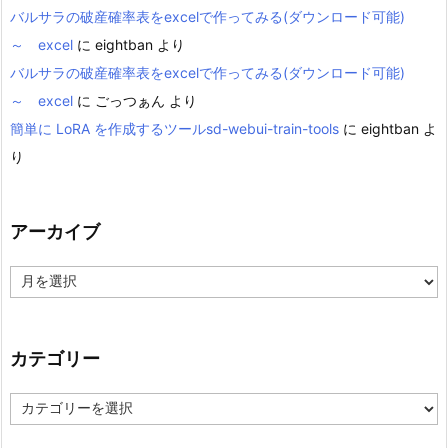
バルサラの破産確率表をexcelで作ってみる(ダウンロード可能)
～ excel
に
eightban
より
バルサラの破産確率表をexcelで作ってみる(ダウンロード可能)
～ excel
に
ごっつぁん
より
簡単に LoRA を作成するツールsd-webui-train-tools
に
eightban
よ
り
アーカイブ
ア
ー
カ
イ
ブ
カテゴリー
カ
テ
ゴ