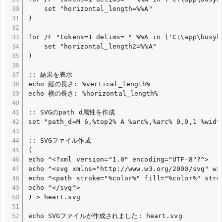
    set "horizontal_length=%%A"

)

for /F "tokens=1 delims= " %%A in ('C:\app\busyb
    set "horizontal_length2=%%A"

)

:: 結果を表示

echo 縦の長さ: %vertical_length%

echo 横の長さ: %horizontal_length%

:: SVGのpath d属性を作成

set "path_d=M 6,%top2% A %arc%,%arc% 0,0,1 %widt
:: SVGファイル作成

(

echo ^<?xml version="1.0" encoding="UTF-8"?^>

echo ^<svg xmlns="http://www.w3.org/2000/svg" wi
echo ^<path stroke="%color%" fill="%color%" stro
echo ^</svg^>

) > heart.svg

echo SVGファイルが作成されました: heart.svg
