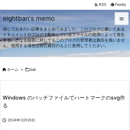

Feedly
RSS
eightban's memo

残しておきたい記事をまとめてみました。このブログに書いてある

ドキュメントやブログで配布しているファイルの使用によって発生
メニュ
するいかなる損害に対してもこのブログの管理者は責任を負いませ

ん。使用する場合は自己責任のもとに使用してください。
サイド

前へ

ホーム
>

bat

次へ

検索
Windows のバッチファイルでハートマークのsvg作
る

2024年12月20日