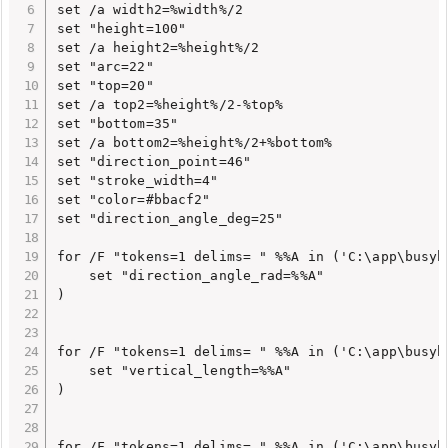
set /a width2=%width%/2

set "height=100"

set /a height2=%height%/2

set "arc=22"

set "top=20"

set /a top2=%height%/2-%top%

set "bottom=35"

set /a bottom2=%height%/2+%bottom%

set "direction_point=46"

set "stroke_width=4"

set "color=#bbacf2"

set "direction_angle_deg=25"

for /F "tokens=1 delims= " %%A in ('C:\app\busyb
    set "direction_angle_rad=%%A"

)

for /F "tokens=1 delims= " %%A in ('C:\app\busyb
    set "vertical_length=%%A"

)

for /F "tokens=1 delims= " %%A in ('C:\app\busyb