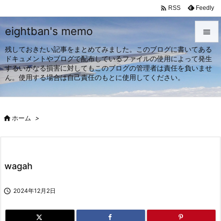

Feedly
RSS
eightban's memo

残しておきたい記事をまとめてみました。このブログに書いてある

ドキュメントやブログで配布しているファイルの使用によって発生
メニュ
するいかなる損害に対してもこのブログの管理者は責任を負いませ

ん。使用する場合は自己責任のもとに使用してください。
サイド

前へ

ホーム
>

次へ

検索
wagah

2024年12月2日