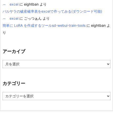
～ excel
に
eightban
より
バルサラの破産確率表をexcelで作ってみる(ダウンロード可能)
～ excel
に
ごっつぁん
より
簡単に LoRA を作成するツールsd-webui-train-tools
に
eightban
よ
り
アーカイブ
ア
ー
カ
イ
ブ
カテゴリー
カ
テ
ゴ
リ