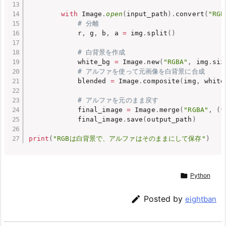
with
 Image
.
open
(
input_path
)
.
convert
(
"RGB
# 分離
            r
,
 g
,
 b
,
 a 
=
 img
.
split
(
)
# 白背景を作成
            white_bg 
=
 Image
.
new
(
"RGBA"
,
 img
.
siz
# アルファを使って元画像を白背景に合成
            blended 
=
 Image
.
composite
(
img
,
 white
# アルファを元のまま戻す
            final_image 
=
 Image
.
merge
(
"RGBA"
,
(
*
            final_image
.
save
(
output_path
)
print
(
"RGBは白背景で、アルファはそのままにして保存"
)

Python

Posted by
eightban