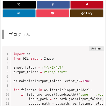
Copy
プログラム
import
from
 PIL 
import
 Image

input_folder 
=
r"Y:\INPUT"
output_folder 
=
r"Y:\output"
os
.
makedirs
(
output_folder
,
 exist_ok
=
True
)
for
 filename 
in
 os
.
listdir
(
input_folder
)
:
if
 filename
.
lower
(
)
.
endswith
(
(
'.png'
,
'.webp
        input_path 
=
 os
.
path
.
join
(
input_folder
,
 
        output_path 
=
 os
.
path
.
join
(
output_folder