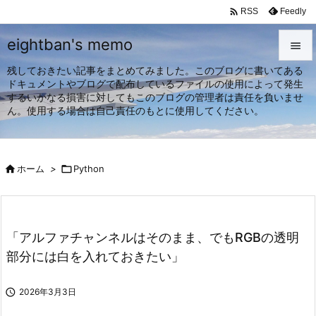

Feedly
RSS
eightban's memo

残しておきたい記事をまとめてみました。このブログに書いてある

ドキュメントやブログで配布しているファイルの使用によって発生
メニュ
するいかなる損害に対してもこのブログの管理者は責任を負いませ

ん。使用する場合は自己責任のもとに使用してください。
サイド

前へ

ホーム
>

Python

次へ

検索
「アルファチャンネルはそのまま、でもRGBの透明
部分には白を入れておきたい」

2026年3月3日