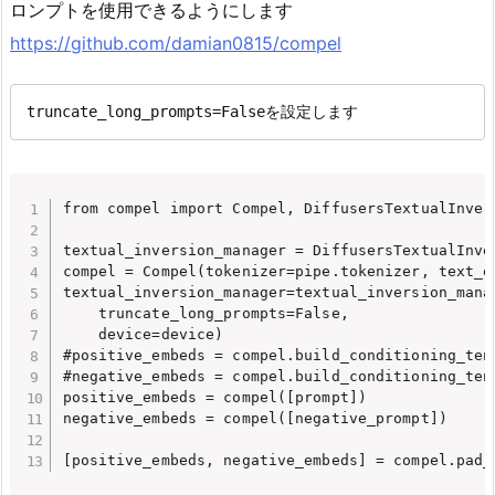
ロンプトを使用できるようにします
https://github.com/damian0815/compel
truncate_long_prompts=Falseを設定します
from compel import Compel, DiffusersTextualInvers
textual_inversion_manager = DiffusersTextualInver
compel = Compel(tokenizer=pipe.tokenizer, text_e
textual_inversion_manager=textual_inversion_manag
    truncate_long_prompts=False,

    device=device)

#positive_embeds = compel.build_conditioning_tens
#negative_embeds = compel.build_conditioning_tens
positive_embeds = compel([prompt])

negative_embeds = compel([negative_prompt])
