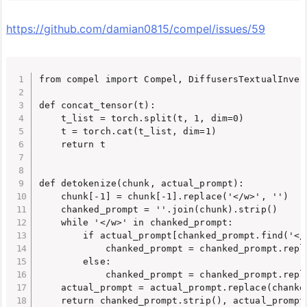
https://github.com/damian0815/compel/issues/59
from compel import Compel, DiffusersTextualInvers
def concat_tensor(t):

    t_list = torch.split(t, 1, dim=0)

    t = torch.cat(t_list, dim=1)

    return t

def detokenize(chunk, actual_prompt):

    chunk[-1] = chunk[-1].replace('</w>', '')

    chanked_prompt = ''.join(chunk).strip()

    while '</w>' in chanked_prompt:

        if actual_prompt[chanked_prompt.find('</w
            chanked_prompt = chanked_prompt.repla
        else:

            chanked_prompt = chanked_prompt.repla
    actual_prompt = actual_prompt.replace(chanked
    return chanked_prompt.strip(), actual_prompt.