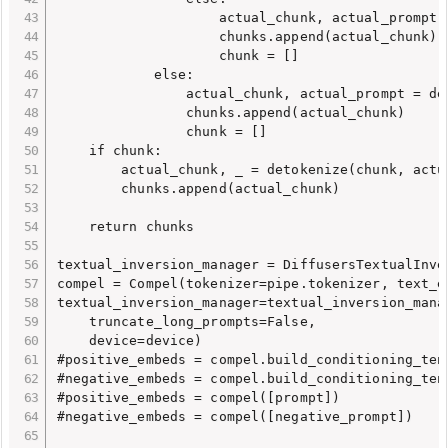
                    actual_chunk, actual_prompt 
                    chunks.append(actual_chunk)

                    chunk = []

            else:

                actual_chunk, actual_prompt = de
                chunks.append(actual_chunk)

                chunk = []

    if chunk:

        actual_chunk, _ = detokenize(chunk, actua
        chunks.append(actual_chunk)

    return chunks

textual_inversion_manager = DiffusersTextualInver
compel = Compel(tokenizer=pipe.tokenizer, text_e
textual_inversion_manager=textual_inversion_manag
    truncate_long_prompts=False,

    device=device)

#positive_embeds = compel.build_conditioning_tens
#negative_embeds = compel.build_conditioning_tens
#positive_embeds = compel([prompt])

#negative_embeds = compel([negative_prompt])
