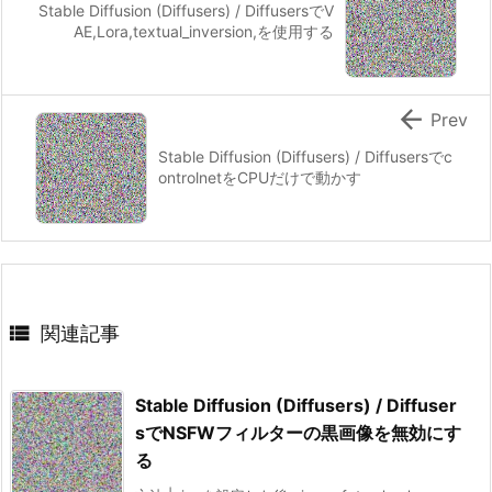
Stable Diffusion (Diffusers) / DiffusersでV
AE,Lora,textual_inversion,を使用する

Prev
Stable Diffusion (Diffusers) / Diffusersでc
ontrolnetをCPUだけで動かす

関連記事
Stable Diffusion (Diffusers) / Diffuser
sでNSFWフィルターの黒画像を無効にす
る