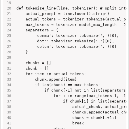
def tokenize_line(line, tokenizer): # split into 
    actual_prompt = line.lower().strip()

    actual_tokens = tokenizer.tokenize(actual_pro
    max_tokens = tokenizer.model_max_length - 2

    separators = {

        'comma': tokenizer.tokenize(',')[0],

        'dot': tokenizer.tokenize('.')[0],

        'colon': tokenizer.tokenize(':')[0]

    }

    chunks = []

    chunk = []

    for item in actual_tokens:

        chunk.append(item)

        if len(chunk) == max_tokens:

            if chunk[-1] not in list(separators.v
                for i in range(max_tokens-1, -1, 
                    if chunk[i] in list(separator
                        actual_chunk, actual_pro
                        chunks.append(actual_chun
                        chunk = chunk[i+1:]

                        break

                else:
