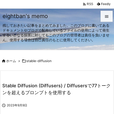

Feedly
RSS
eightban's memo

残しておきたい記事をまとめてみました。このブログに書いてある

ドキュメントやブログで配布しているファイルの使用によって発生
メニュ
するいかなる損害に対してもこのブログの管理者は責任を負いませ

ん。使用する場合は自己責任のもとに使用してください。
サイド

前へ

ホーム
>

stable-diffusion

次へ

検索
Stable Diffusion (Diffusers) / Diffusersで77トーク
ンを超えるプロンプトを使用する

2023年9月9日