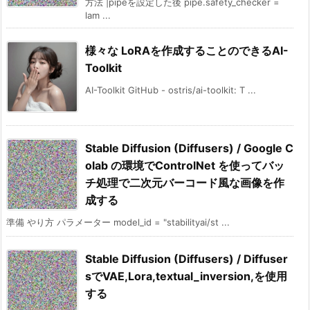
方法 |pipeを設定した後 pipe.safety_checker =
lam ...
様々な LoRAを作成することのできるAI-
Toolkit
AI-Toolkit GitHub - ostris/ai-toolkit: T ...
Stable Diffusion (Diffusers) / Google C
olab の環境でControlNet を使ってバッ
チ処理で二次元バーコード風な画像を作
成する
準備 やり方 パラメーター model_id = "stabilityai/st ...
Stable Diffusion (Diffusers) / Diffuser
sでVAE,Lora,textual_inversion,を使用
する