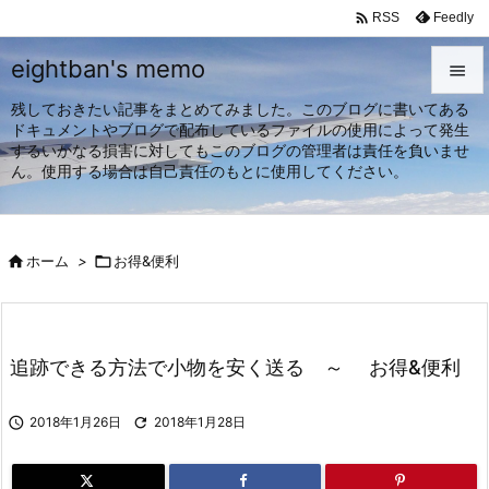

Feedly
RSS
eightban's memo

残しておきたい記事をまとめてみました。このブログに書いてある

ドキュメントやブログで配布しているファイルの使用によって発生
メニュ
するいかなる損害に対してもこのブログの管理者は責任を負いませ

ん。使用する場合は自己責任のもとに使用してください。
サイド

前へ

ホーム
>

お得&便利

次へ

検索
追跡できる方法で小物を安く送る ～ お得&便利

2018年1月26日

2018年1月28日