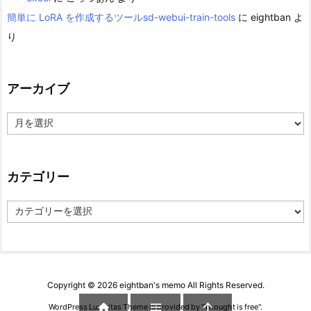
簡単に LoRA を作成するツールsd-webui-train-tools
に
eightban
よ
り
アーカイブ
ア
ー
カ
イ
ブ
カテゴリー
カ
テ
ゴ
リ
ー
Copyright ©
2026
eightban's memo
All Rights Reserved.



WordPress Luxeritas Theme is provided by "
Thought is free
".