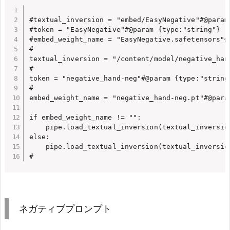
#textual_inversion = "embed/EasyNegative"#@param 
#token = "EasyNegative"#@param {type:"string"}

#embed_weight_name = "EasyNegative.safetensors"#@
#

textual_inversion = "/content/model/negative_han
#

token = "negative_hand-neg"#@param {type:"string"
#

embed_weight_name = "negative_hand-neg.pt"#@param
if embed_weight_name != "":

    pipe.load_textual_inversion(textual_inversio
else:

    pipe.load_textual_inversion(textual_inversion
#
ネガティブプロンプト