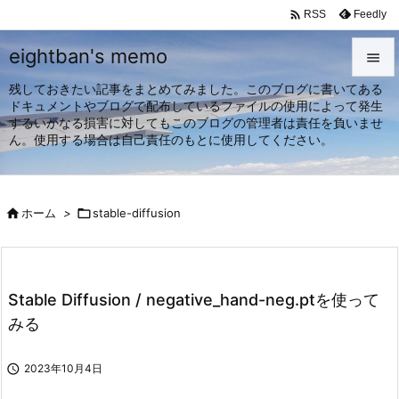

Feedly
RSS
eightban's memo

残しておきたい記事をまとめてみました。このブログに書いてある

ドキュメントやブログで配布しているファイルの使用によって発生
メニュ
するいかなる損害に対してもこのブログの管理者は責任を負いませ

ん。使用する場合は自己責任のもとに使用してください。
サイド

前へ

ホーム
>

stable-diffusion

次へ

検索
Stable Diffusion / negative_hand-neg.ptを使って
みる

2023年10月4日