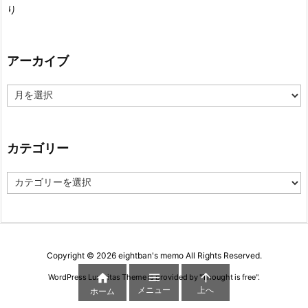
り
アーカイブ
ア
ー
カ
イ
ブ
カテゴリー
カ
テ
ゴ
リ
ー
Copyright ©
2026
eightban's memo
All Rights Reserved.



WordPress Luxeritas Theme is provided by "
Thought is free
".
メニュー
上へ
ホーム