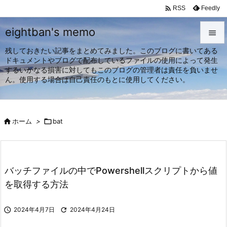

Feedly
RSS
eightban's memo

残しておきたい記事をまとめてみました。このブログに書いてある

ドキュメントやブログで配布しているファイルの使用によって発生
メニュ
するいかなる損害に対してもこのブログの管理者は責任を負いませ

ん。使用する場合は自己責任のもとに使用してください。
サイド

前へ

ホーム
>

bat

次へ

検索
バッチファイルの中でPowershellスクリプトから値
を取得する方法

2024年4月7日

2024年4月24日