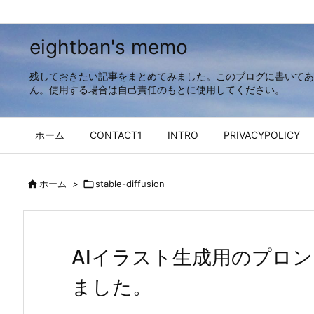
eightban's memo
残しておきたい記事をまとめてみました。このブログに書いてあ
ん。使用する場合は自己責任のもとに使用してください。
ホーム
CONTACT1
INTRO
PRIVACYPOLICY

ホーム
>

stable-diffusion
AIイラスト生成用のプロ
ました。