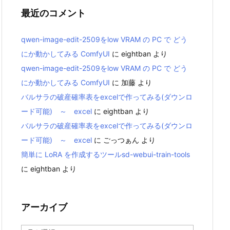
最近のコメント
qwen-image-edit-2509をlow VRAM の PC で どう
にか動かしてみる ComfyUI
に
eightban
より
qwen-image-edit-2509をlow VRAM の PC で どう
にか動かしてみる ComfyUI
に
加藤
より
バルサラの破産確率表をexcelで作ってみる(ダウンロ
ード可能) ～ excel
に
eightban
より
バルサラの破産確率表をexcelで作ってみる(ダウンロ
ード可能) ～ excel
に
ごっつぁん
より
簡単に LoRA を作成するツールsd-webui-train-tools
に
eightban
より
アーカイブ
ア