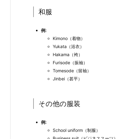
和服
例:
Kimono（着物）
Yukata（浴衣）
Hakama（袴）
Furisode（振袖）
Tomesode（留袖）
Jinbei（甚平）
その他の服装
例:
School uniform（制服）
Business suit（ビジネススーツ）